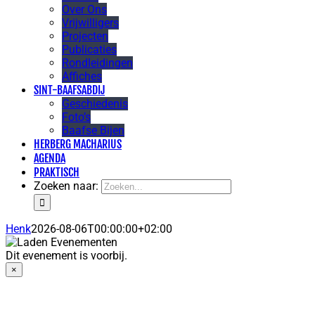
Over Ons
Vrijwilligers
Projecten
Publicaties
Rondleidingen
Affiches
SINT-BAAFSABDIJ
Geschiedenis
Foto’s
Baafse Bijen
HERBERG MACHARIUS
AGENDA
PRAKTISCH
Zoeken naar:
Henk
2026-08-06T00:00:00+02:00
Dit evenement is voorbij.
×