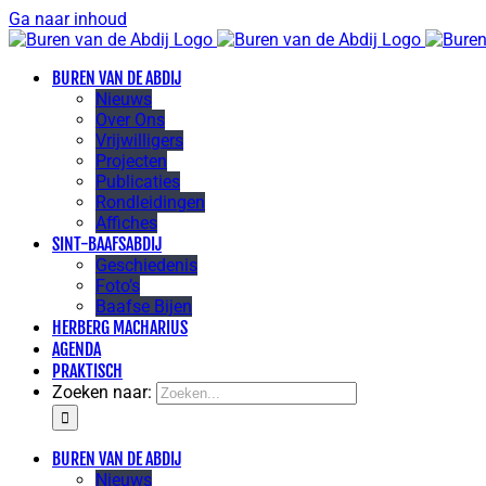
Ga naar inhoud
BUREN VAN DE ABDIJ
Nieuws
Over Ons
Vrijwilligers
Projecten
Publicaties
Rondleidingen
Affiches
SINT-BAAFSABDIJ
Geschiedenis
Foto’s
Baafse Bijen
HERBERG MACHARIUS
AGENDA
PRAKTISCH
Zoeken naar:
BUREN VAN DE ABDIJ
Nieuws