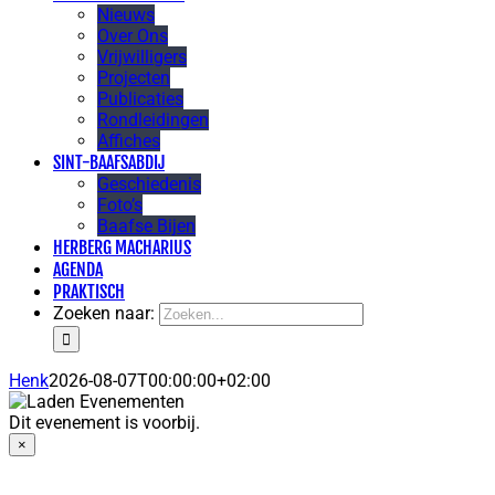
Nieuws
Over Ons
Vrijwilligers
Projecten
Publicaties
Rondleidingen
Affiches
SINT-BAAFSABDIJ
Geschiedenis
Foto’s
Baafse Bijen
HERBERG MACHARIUS
AGENDA
PRAKTISCH
Zoeken naar:
Henk
2026-08-07T00:00:00+02:00
Dit evenement is voorbij.
×