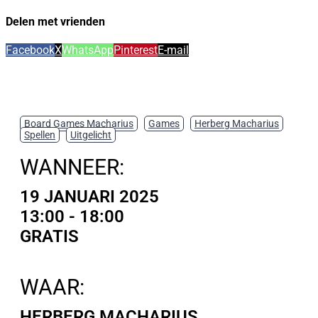
Delen met vrienden
Facebook
X
WhatsApp
Pinterest
E-mail
Board Games Macharius
,
Games
,
Herberg Macharius
,
Spellen
,
Uitgelicht
WANNEER:
19 JANUARI 2025
13:00 - 18:00
GRATIS
WAAR:
HERBERG MACHARIUS