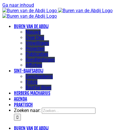
Ga naar inhoud
BUREN VAN DE ABDIJ
Nieuws
Over Ons
Vrijwilligers
Projecten
Publicaties
Rondleidingen
Affiches
SINT-BAAFSABDIJ
Geschiedenis
Foto’s
Baafse Bijen
HERBERG MACHARIUS
AGENDA
PRAKTISCH
Zoeken naar:
BUREN VAN DE ABDIJ